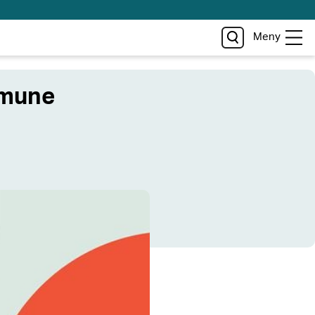
Meny
mmune