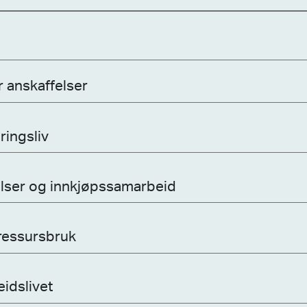
 anskaffelser
ringsliv
elser og innkjøpssamarbeid
 ressursbruk
eidslivet