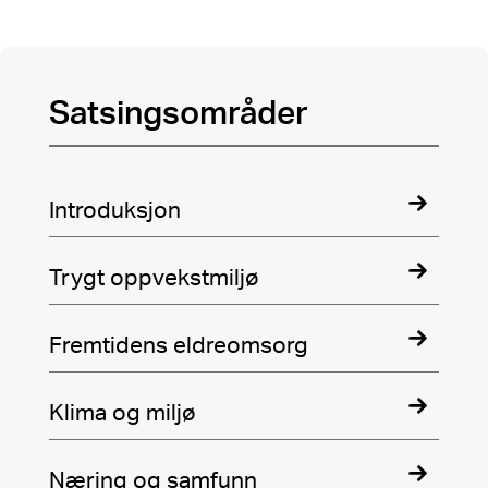
Utvid for flere av
kommunens
Satsingsområder
tjenesteområder
Introduksjon
Trygt oppvekstmiljø
Fremtidens eldreomsorg
Klima og miljø
Næring og samfunn