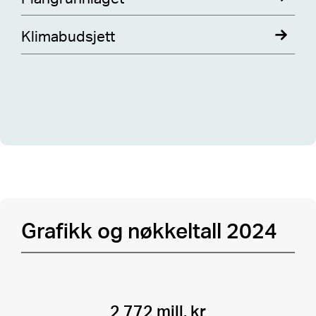
Klimabudsjett
Grafikk og nøkkeltall 2024
Utvide til flere kapitler -
sentrale
kapitler
2 772 mill. kr